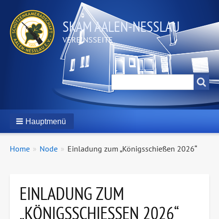
SKAM AALEN-NESSLAU
VEREINSSEITE
SUCHE
Suche
Hauptmenü
PFADNAVIGATION
You
Home
Node
Einladung zum „Königsschießen 2026“
are
here:
EINLADUNG ZUM
„KÖNIGSSCHIESSEN 2026“